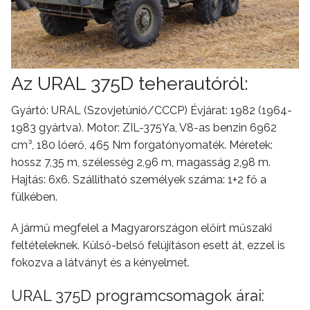
Az URAL 375D teherautóról:
Gyártó: URAL (Szovjetúnió/CCCP) Évjárat: 1982 (1964-
1983 gyártva). Motor: ZIL-375Ya, V8-as benzin 6962
cm³, 180 lóerő, 465 Nm forgatónyomaték. Méretek:
hossz 7,35 m, szélesség 2,96 m, magasság 2,98 m.
Hajtás: 6x6. Szállítható személyek száma: 1+2 fő a
fülkében.
A jármű megfelel a Magyarországon előírt műszaki
feltételeknek. Külső-belső felújításon esett át, ezzel is
fokozva a látványt és a kényelmet.
URAL 375D programcsomagok árai: