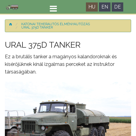
HU
EN
DE
KATONAI TEHERAUTÓS ÉLMÉNYAUTÓZÁS
URAL 375D TANKER
URAL 375D TANKER
Ez a brutális tanker a magányos kalandoroknak és
kísérőjüknek kínál izgalmas perceket az instruktor
társaságában.